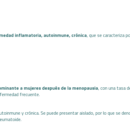
medad inflamatoria, autoinmune, crónica
, que se caracteriza po
ominante a mujeres después de la menopausia
, con una tasa d
nfermedad frecuente.
toinmune y crónica. Se puede presentar aislado, por lo que se den
 reumatoide
.