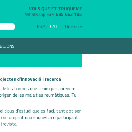
VOLS QUE ET TRUQUEM?
Whatsapp
+34 685 662 185
ESP
CAT
Uneix-te
NACIONS
ojectes d’innovació i recerca
na de les formes que tenim per aprendre
origen de les malalties reumàtiques. Tu
l tipus d’estudi que es faci, tant pot ser
c, com omplint una enquesta o participant
trevista.