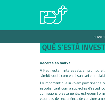
SERVEI
QUÈ S’ESTÀ INVES
Recerca en marxa
A Reu+ estem interessats en promoure la 
l’àmbit social com en el sanitari en malal
És important que si volem participar de f
estudis, tant com a subjectes d’estudi co
comissions o estaments, estiguem format
valor des de l’experiència de conviure amb 