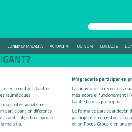
S
CONEIX LA MALALTIA
ACTUALITAT
QUI SOM
CONTACTE
DO
TIGANT?
M’agradaria participar en pr
recerca i estudis tant en
La innovació i la recerca és u
ties reumàtiques.
més sobre el funcionament i l’
també hi pots participar.
orma professional en els
m participant en diferents
La forma de participar depèn de
s amb l’objectiu d’aportar
participant en un estudi clíni
la malaltia.
en un Focus Group o en una en