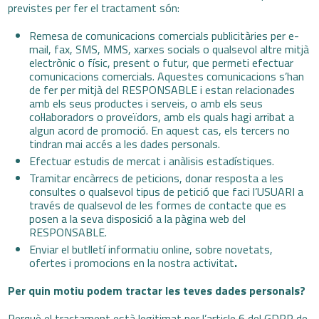
previstes per fer el tractament són:
Remesa de comunicacions comercials publicitàries per e-
mail, fax, SMS, MMS, xarxes socials o qualsevol altre mitjà
electrònic o físic, present o futur, que permeti efectuar
comunicacions comercials. Aquestes comunicacions s’han
de fer per mitjà del RESPONSABLE i estan relacionades
amb els seus productes i serveis, o amb els seus
col·laboradors o proveïdors, amb els quals hagi arribat a
algun acord de promoció. En aquest cas, els tercers no
tindran mai accés a les dades personals.
Efectuar estudis de mercat i anàlisis estadístiques.
Tramitar encàrrecs de peticions, donar resposta a les
consultes o qualsevol tipus de petició que faci l’USUARI a
través de qualsevol de les formes de contacte que es
posen a la seva disposició a la pàgina web del
RESPONSABLE.
Enviar el butlletí informatiu online, sobre novetats,
ofertes i promocions en la nostra activitat
.
Per quin motiu podem tractar les teves dades personals?
Perquè el tractament està legitimat per l’article 6 del GDPR de