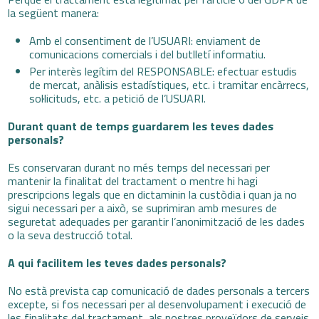
la següent manera:
Amb el consentiment de l’USUARI: enviament de
comunicacions comercials i del butlletí informatiu.
Per interès legítim del RESPONSABLE: efectuar estudis
de mercat, anàlisis estadístiques, etc. i tramitar encàrrecs,
sol·licituds, etc. a petició de l’USUARI.
Durant quant de temps guardarem les teves dades
personals?
Es conservaran durant no més temps del necessari per
mantenir la finalitat del tractament o mentre hi hagi
prescripcions legals que en dictaminin la custòdia i quan ja no
sigui necessari per a això, se suprimiran amb mesures de
seguretat adequades per garantir l’anonimització de les dades
o la seva destrucció total.
A qui facilitem les teves dades personals?
No està prevista cap comunicació de dades personals a tercers
excepte, si fos necessari per al desenvolupament i execució de
les finalitats del tractament, als nostres proveïdors de serveis