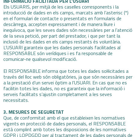
INFORMACIÓ FACILITADA PER L’USUARI
Els USUARIS, per mitjà de les caselles corresponents i la
introducció de dades en els camps, marcats amb l’asterisc (*)
en el formulari de contacte o presentats en formularis de
descàrrega, accepten expressament i de manera lliure i
inequívoca, que les seves dades són necessàries per a l’atenció
de la seva petició, per part del prestador, i que per tant la
inclusió de les dades en els camps restants és voluntària.
L’USUARI garanteix que les dades personals facilitades al
RESPONSABLE són verídiques i es fa responsable de
comunicar-ne qualsevol modificació.
El RESPONSABLE informa que totes les dades sol·licitades a
través del lloc web són obligatòries, ja que són necessàries per
a la prestació d’un servei òptim a l’USUARI. En cas que no es
facilitin totes les dades, no es garanteix que la informació i
serveis facilitats s’ajustin completament a les seves
necessitats.
3. MESURES DE SEGURETAT
Que, de conformitat amb el que estableixen les normatives
vigents en protecció de dades personals, el RESPONSABLE
està complint amb totes les disposicions de les normatives
GDPR i LOPDGDD per al tractament de les dades personals de