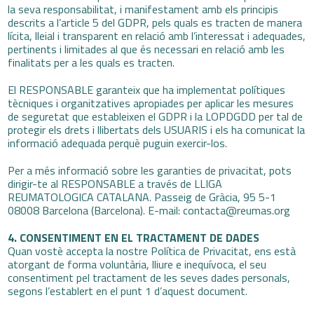
la seva responsabilitat, i manifestament amb els principis
descrits a l’article 5 del GDPR, pels quals es tracten de manera
lícita, lleial i transparent en relació amb l’interessat i adequades,
pertinents i limitades al que és necessari en relació amb les
finalitats per a les quals es tracten.
El RESPONSABLE garanteix que ha implementat polítiques
tècniques i organitzatives apropiades per aplicar les mesures
de seguretat que estableixen el GDPR i la LOPDGDD per tal de
protegir els drets i llibertats dels USUARIS i els ha comunicat la
informació adequada perquè puguin exercir-los.
Per a més informació sobre les garanties de privacitat, pots
dirigir-te al RESPONSABLE a través de LLIGA
REUMATOLOGICA CATALANA. Passeig de Gràcia, 95 5-1
08008 Barcelona (Barcelona). E-mail:
contacta@reumas.org
4. CONSENTIMENT EN EL TRACTAMENT DE DADES
Quan vostè accepta la nostre Política de Privacitat, ens està
atorgant de forma voluntària, lliure e inequívoca, el seu
consentiment pel tractament de les seves dades personals,
segons l’establert en el punt 1 d’aquest document.