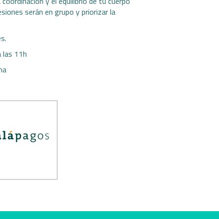
la coordinación y el equilibrio de tu cuerpo
esiones serán en grupo y priorizar la
s.
a las 11h
ona