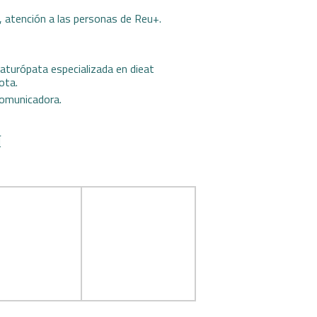
o, atención a las personas de Reu+.
naturópata especializada en dieat
ota.
 comunicadora.
Í